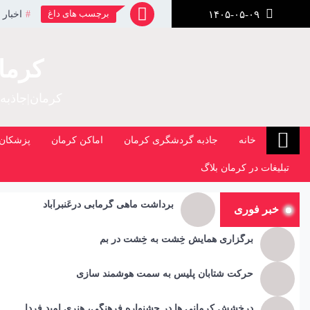
رش
برچسب های داغ
اخبار 
۱۴۰۵-۰۵-۰۹
ز
حتوا
کرما
کرمان|جاذبه
خانه
جاذبه گردشگری کرمان
اماکن کرمان
پزشکان 
تبلیغات در کرمان بلاگ
برداشت ماهی گرمابی درعَنبرآباد
خبر فوری
برگزاری همایش خِشت به خِشت در بم
حرکت شتابان پلیس به سمت هوشمند سازی
درخشش کرمانی ها در جشنواره فرهنگی، هنری امید فردا