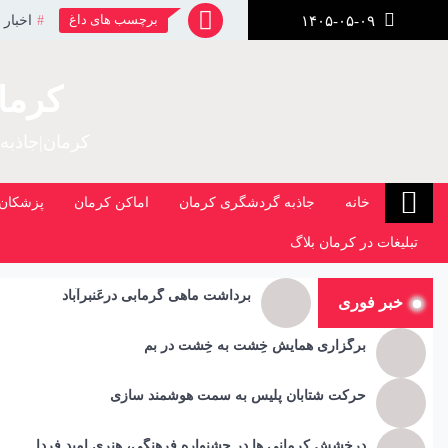
رش
برچسب های داغ
اخبار 
۱۴۰۵-۰۵-۰۹
ز
حتوا
کرما
کرمان|جاذبه
خانه
جاذبه گردشگری کرمان
اماکن کرمان
پزشکان 
تبلیغات در کرمان بلاگ
برداشت ماهی گرمابی درعَنبرآباد
خبر فوری
برگزاری همایش خِشت به خِشت در بم
حرکت شتابان پلیس به سمت هوشمند سازی
درخشش کرمانی ها در جشنواره فرهنگی، هنری امید فردا