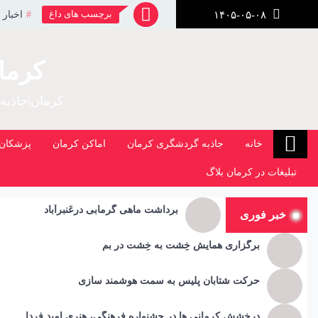
رش
برچسب های داغ
اخبار 
۱۴۰۵-۰۵-۰۸
ز
حتوا
کرما
کرمان|جاذبه
خانه
جاذبه گردشگری کرمان
اماکن کرمان
پزشکان 
تبلیغات در کرمان بلاگ
برداشت ماهی گرمابی درعَنبرآباد
خبر فوری
برگزاری همایش خِشت به خِشت در بم
حرکت شتابان پلیس به سمت هوشمند سازی
درخشش کرمانی ها در جشنواره فرهنگی، هنری امید فردا