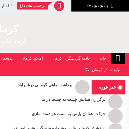
رش
برچسب های داغ
اخبار 
۱۴۰۵-۰۵-۰۹
ز
حتوا
کرما
کرمان|جاذبه
خانه
جاذبه گردشگری کرمان
اماکن کرمان
پزشکان 
تبلیغات در کرمان بلاگ
برداشت ماهی گرمابی درعَنبرآباد
خبر فوری
برگزاری همایش خِشت به خِشت در بم
حرکت شتابان پلیس به سمت هوشمند سازی
درخشش کرمانی ها در جشنواره فرهنگی، هنری امید فردا