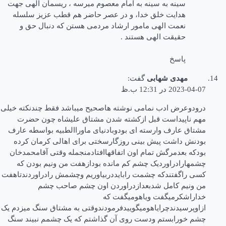
سینه به سینه به امام معصوم میرسه ، ریسمان الهی جهت
هدایت خلق خدا، و در عصر حاضر هم قطب عزیز سلسله
نعمت الهی مامور ارشاد مردمی هستن که دنبال حق و
حقیقت الهی هستند .
پاسخ
مهدی شهابی
گفت:
2023-04-07 در 12:31 ب.ظ
درودوعرض ادب نمامی نوشته هاصحیح میباشد فقط چندنکته خیلی
مهم ناپیداست قبل ازکشته شدن مشتاق علیشاه چون حضرت
مشتاق عارف وارسته ای بودوبادنیای ماوراالطبیه بواسطه عارف
بودنش داشت پیش بینی روزگارسختی برای اهالی کرمان کرده
بودکه بعدمرگش تمام اون اتفاقهاافتادمنجمله وقتی آقامحمدخان
چشمهارادراوردیک چشم کم مانده بودازهفت من ونیم بودن که
کسی راگفتندکه چشمت رابایددربیاوریم وچشمش رادراوردندتاهفت
من ونیم کامل شدبعدازدراوردن اون چشم صاحب چشم
خداراشکرمیگفت ویاهومیگفت که
ازاوپرسیدندچرایاهومیگوییدفرمودندوقتی به مشتاق سنگ میزدم یک
چشم خورابستم ودست روی آن گذاشتم که یک چشمم نبیند سنگ