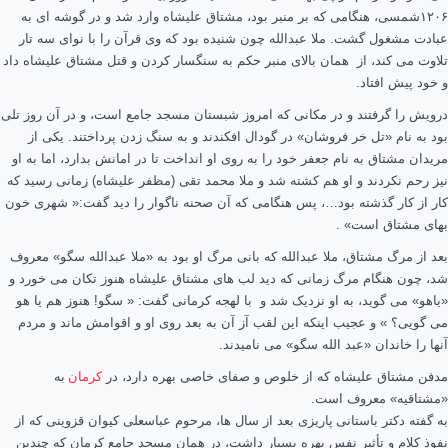
۱۲۰۶شمسی، هنگامی که بر منبر بود، مشتاق علیشاه وارد شد و در گوشه ای به
عبادت مشغول گشت. ملا عبدالله چون شنیده بود که وی قرآن را با نوای سه تار
تلاوت می کند، از همان بالای منبر حکم به سنگسار کردن و قتل مشتاق علیشاه داد
و خود پیش افتاد.
درویش را گرفتند و در مکانی که امروز شبستان مسجد جامع است، و در آن روز تلی
بود به نام «تل خر فروشان» در گودال افکندند و به سنگ زدن پرداختند. یکی از
مریدان مشتاق به نام جعفر خود را به روی او انداخت تا در امانش بدارد، اما به او
نیز رحم نکردند و او هم کشته شد و ملا محمد تقی (مظفر علیشاه) زمانی رسید که
کار از کار گذشته بود…، پس هنگامی که آن صحنه ناگوار را دید گفت:« شهری خون
بهای مشتاق است» .
بعد از مرگ مشتاق، ملا عبدالله که بانی مرگ او بود به «ملا عبدالله سگو» معروف
شد، چون هنگام مرگ زمانی که دید لب های مشتاق علیشاه هنوز تکان می خورد و
«یاهو» می گوید، به او نزدیک شد و با لهجه کرمانی گفت: « سگو! هنوز هم یا هو
می گویی؟ » و عجیب اینکه این لقب آز آن به بعد روی او و اقوامش ماند و مردم
آنها را خاندان «عبد الله سگو» می نامیدند.
مدفن مشتاق علیشاه که از خلوص و صفای خاصی بهره دارد، در
کرمان
به
«مشتاقیه» معروف است.
به گفته دکتر
باستانی پاریزی
بعد از سال ها، مرحوم عباسعلی کیوان قزوینی که از
نفوذ کلام و تأثیر نفس بهره بسیار داشت، در همان مسجد جامع
کرمان
که چندین