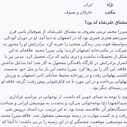
نژاد
ایران
مکتب
عارفان و تصوف
مشتاق علی‌شاه که بود؟
میرزا محمد تربتی معروف به مشتاق علی‌شاه، از صوفیان نامی قرن
سیزدهم هجری قمری بود که در اصفهان به دنیا آمد. او در دوران کودکی
به‌واسطه‌ فوت پدر، زندگی سختی را تجربه کرد. برادرانش او را مجبور به
شرکت در مکتب‌خانه‌ اصفهان کردند؛ ولی میرزا محمد علاقه‌ای به این
شکل از تحصیلات نداشت و دیری نپایید که ترک تحصیل کرد. مدتی نیز با
اصرار برادرانش در کارگاه بافندگی مشغول به کار شد؛ اما به‌دلیل نداشتن
علاقه، این کار را نیز رها کرد. میرزا محمد این بار بنا بر میل خود به‌سمت
کشتی پهلوانی رفت و در زورخانه‌ محیط صادقی ثانی اصفهان به ورزش
پهلوانی پرداخت و در این مورد تا حد قابل‌قبولی پیش رفت؛ گرچه علاقه‌ او
در زمینه‌ای دیگر بود.
وی با توجه به صدای خوبی که داشت، از نوجوانی در مراسم عزاداری
سیدالشهدا (ع) نوحه‌خوانی می‌کرد و به‌شدت به موسیقی ایرانی و شناخت
دستگاه‌های آن علاقه‌مند شده بود. به این ترتیب، نزد استاد درویش تقی
رفت و به کسب مهارت در زمینه‌ موسیقی مشغول شد. علاقه‌ میرزا محمد
به موسیقی، موفقیت چشمگیر او در این زمینه را در پی داشت؛ تا آنجا که