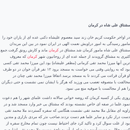
مشتاق علی شاه در کرمان
در اواخر حکومت کریم خان زند سید معصوم علیشاه دکنی عده ای از یاران خود را
مامور رسیدگی به امور دراویش نعمت الهی در ایران نمود.در بین این مریدان
مشتاق علی شاه مامور کرمان شد.مشتاق در
کرمان
ماند و کارش رونق گرفت.جمع
کثیری به مشتاق گرویدند از جمله عده ای از روحانیون شهر
کرمان
که معروف
ترین آنها میرزا محمد تقی کرمانی (مظفر علیشاه) بود.این میرزا محمد تقی کسی
بود که به روایتی وقتی می خواست به مسجد برود ۱۲ نفر قرآن خوان در دو طرف
او قرآن قرائت می کردند تا به مسجد برسد.اتفاقا میرزا محمد تقی چنان در
مخالفت با متصوفه تعصب می ورزید که هرگز با ایشان نمی نشست و حتی دیگران
را هم از مجالست با صوفیه منع می نمود.
روزی یکی از کسبه کرمان که روضه خوانی سالانه داشت علمای شهر را هم دعوت
نمود.علما در صفه ای خاص نشسته بودند که مشتاق بی خبر وارد مسجد شد و در
زاویه ای مقابل ملا محمد تقی نشست.هنگامی که سفره گستردند ملا محمد تقی
دست دراز نکرد و سایر علما هم دست نزدند.صاحب نذر که مردی بازاری و متدین
بود از علت سوال کرد و تاکید کرد جای احتیاط نیست چون تمام مخارج سفره از
کسب حلال به دست آمده و ذره ای از آن به ناحق نیست.ملا محمد تقی اشاره به