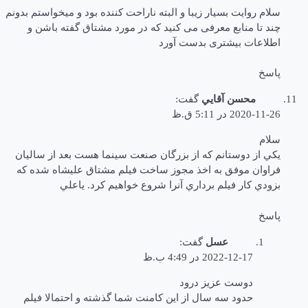
سلام روایت بسیار زیبا و البته ناراحت کننده بود و میخواستم بدونم
چند تا منابع معرفی می کنید که در مورد مشتاق گفته باشن و
اطلاعات بیشتری بدست آورد
پاسخ
محسن آقايي
گفت:
2020-11-26 در 5:11 ق.ظ
سلام
يكي از دوستانم كه از بزرگان صنعت سينما هست بعد از ساليان
فراوان موفق به اخذ مجوز ساخت فيلم مشتاق عليشاه شده كه
بزودي كار فيلم برداري آنرا شروع خواهيم كرد. ياعلي
پاسخ
عسل
گفت:
2022-12-17 در 4:49 ب.ظ
دوست عزیز درود
حدود سه سال از این کامنت شما گذشته و احتمالا فیلم