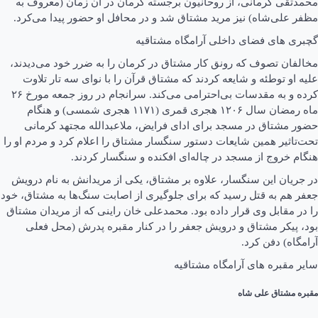
محمدتقی کرمانی، از روحانیون برجسته‌ کرمان در آن زمان (معروف به
مظفر علی‌شاه) نیز مرید مشتاق شد و در محافل او حضور پیدا می‌کرد.
گچبری های فضای داخلی آرامگاه مشتاقیه
مخالفان تصوف که رونق کار مشتاق در کرمان را به ضرر خود می‌دیدند،
علیه او توطئه و شایعه کردند که مشتاق قرآن را با نوای سه‌ تار تلاوت
کرده و به مقدسات بی‌احترامی می‌کند. سرانجام در روز جمعه مورخ ۲۶
ماه رمضان سال ۱۲۰۶ هجری قمری (۱۱۷۱ هجری شمسی) و هنگام
حضور مشتاق در مسجد برای ادای فرایض، ملاعبدالله مجتهد کرمانی
تحت‌تاثیر همین شایعات دستور سنگسار مشتاق را اعلام کرد و مردم او را
هنگام خروج از مسجد در چاله‌ای افکنده و سنگسار کردند.
در جریان این سنگسار، علاوه بر مشتاق، یکی از مریدانش به نام درویش
جعفر هم به قتل رسید که برای جلوگیری از اصابت سنگ‌ها به مشتاق، خود
را در مقابل وی قرار داده بود. محمدعلی خان راینی که از مریدان مشتاق
بود، پیکر مشتاق و درویش جعفر را در کنار مقبره‌ پدرش (محل فعلی
آرامگاه) دفن کرد.
سایر مقبره های آرامگاه مشتاقیه
مقبره مشتاق علی شاه