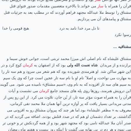
قرآن را همراه با
ساز
می خواند.تا بالاخره متعصبین مقدمات صدور فتوای قتل
مشتاق را توسط ملا عبدالله مجتهد فراهم آوردند که در مطلب بعد به جزئیات قتل
مشتاق و پیامدهای آن می پردازیم.
تا دل مرد خدا نامد به درد هیچ قومی را خدا
رسوا نکرد
مشتاقیه …
مشتاق علیشاه که نام اصلی اش میرزا محمد تربتی است، جوانی خوش سیما و
برازنده و از مریدان
شاه نعمت الله ولی
بود که از اصفهان به
کرمان
کوچ کرد و در
این شهر ساکن شد. او هنرمندی شوریده بود که هم شعر می سرود و هم سه تار را
به مهارت می نواخت، و اصلا ً نام او با نام سه تار عجین است چرا که وی یک سیم
به سیم های سه تار افزوده که به نام وی، «سیم مشتاق» نامیده می شود. می گویند
این درویش هنرمند، روزها روی پله های مسجد جامع
کرمان
می نشست و آیات
قرآن را به همراه صوت مؤثر سه تار، از بُن جان، تلاوت می کرد. از این رو پس از
مدتی مریدانی بسیار یافت که پر آوازه ترین آنها همان ملا محمد تقی کرمانی،
معروف به « مظفر علیشاه» بود.اما هر چند که پیروان مشتاق رو به افزونی می
گذاشتند، بر تعداد دشمنان او هم که در صدد قتلش بودند، اضافه می گردید که در
صدر آنان ملا عبدالله نامی بود که مجتهد شهر بود و از همه گردنکش تر و خونی تر
می نمود و هر دم در پی بهانه می گشت تا اینکه روز بیست و هفتم ماه رمضان