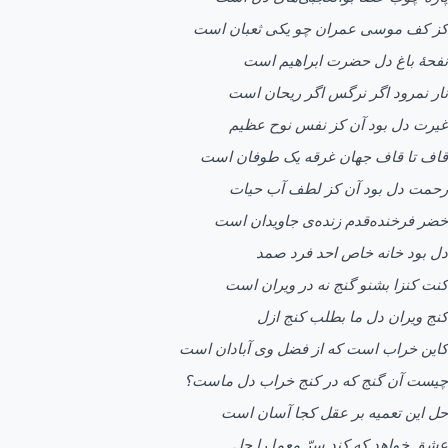
کز کف موسی عمران چو یکی ثعبان است
نفحۀ باغ دل حضرت ابراهیم است
نار نمرود اگر نرگس اگر ریحان است
غيرت دل بود آن کز نفس نوح عظیم
قاف تا قاف جهان غرقه یک طوفان است
رحمت دل بود آن کز لطف آب حیات
خضر فرخنده‌قدم زنده‌ی جاویدان است
دل بود خانه خاص احد فرد صمد
کنت کنزا بشنو گنج نه در ویران است
کنج ویران دل ما بطلب کنج ازل
کاین خراب است که از فضل وی آبادان است
چیست آن گنج که در کنج خراب دل ماست؟
حل این تعمیه بر عقل کجا آسان است
عشق خواهد که کند سِرّ معما را حل