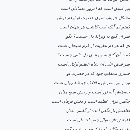
پير عشق است که امروز معمادان است
مشکل خویش سوی حضرت او بُردم دوش
گفتم ای آنکه لبت کاشف هر پنهان است
سر آن گنج به ویرانۀ دل چیست؟ بگو
ای که هر دم نظریت از کرم سبحان است
گفت آن گنج به ویرا‌نه‌ی دل دانی چیست؟
سر فیض علی آن شاه عظیم ارکان است
خسرو ِ مملکتِ جود که در حضرت او
این زمين مفرش و افلاک چو شادروان است
جبه‌هاش آیه نور است و رخش سبع مثان
جانْش قرآن عظیم است و دلش فرقان است
طلعتش تازه‌گلی آمده از گلشن عدل
قامتش تازه نهال چمن احسان است
زلف چوگانی او را کره‌ی چرخ چو گوی