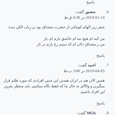
پاسخ
منصور
گفت:
2019-01-24 در 4:30 ق.ظ
شعر زیر الهام کوچکی از حضرت مشتاق بود بر زبان الکن بنده
من کیه ام هیچ نیه ام عاشق یارم ای یار
من ز مشتاق دلان ام که ببینم رخ یارم در تار
پاسخ
احمد
گفت:
2019-04-05 در 3:00 ب.ظ
همین الان هم در ایران هستن این چنین افرادی که مورد ظلم قرار
میگیرن و واااای به حال ما که فقط نگاه میکنیم. باید منتظر نفرین
این افراد باشیم
پاسخ
MGh
گفت: