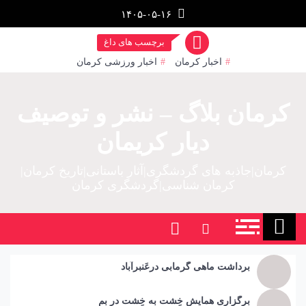
رش
۱۴۰۵-۰۵-۱۶
ز
حتوا
برچسب های داغ
اخبار کرمان
اخبار ورزشی کرمان
کرمان بلاگ – نشر و توصیف
دیار کریمان
کرمان|جاذبه های گردشگری|آثار باستانی|تاریخ کرمان|
کرمان شناسی|گردشگری کرمان
برداشت ماهی گرمابی درعَنبرآباد
برگزاری همایش خِشت به خِشت در بم