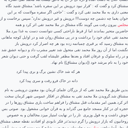
مشتاق کرد و گفت که : “قرار نبود درویش بر این سفره باشد”.مشتاق شنید نگاه
معنی داری به ملا محمد تقی کرد و گفت : “حاجی اگر سفره مولاست که بر این
خوان یغما چه دشمن چه دوست!!! درویش و غیر درویش ندارد”.سپس برخاست و از
مجلس
بیرون رفت.می گویند نگاه مشتاق در ملا محمد تقی اثر کرد و همه
حاضرین متحیر بماندند اما از فرط ناراحتی کسی نتوانست دست به غذا ببرد.ملا
محمد تقی عبای خود را برداشت و در پی مشتاق روان شد و در اوایل کوچه ماهانی
به مشتاق رسید که بر قبری چمباتمه زده بود هر چه اصرار کرد درویش باز
نگشت.اما از آن روز ملا محمد تقی متحول شد تغییر مشرب داد و دیوانه عشق شد
و در راه سلوک و عرفان افتاد و بعدها مظفر علیشاه لقب گرفت و حتی دیوان شعر
خود را به نام مرشد خود ((دیوان مشتاق)) نام نهاد.
هر که شد خاک نشین برگ و بری پیدا کرد
دانه در خاک فرو رفت و سری پیدا کرد
بدین طریق ملا محمد تقی که از بزرگان علمای کرمان بود مفتون درویشی به نام
مشتاق شد.گرویدن ملا محمد تقی به مشتاق در افکار عمومی شهر کرمان سخت
اثر کرد.همین امر مقدمات قتل مشتاق را فراهم ساخت.باری مشتاق روزها را در
حجره ای در کنار مسجد جامع می گذراند و به قرآن خوانی مشغول بود. صوتی بس
خوش داشت و به قول وزیری تار را در نهایت امتیاز میزد.مخالفان و به خصوص
روحانیون که بازار درویش را گرم دیدند؛در فکر نابودی او افتادند نقطه ضعف مشتاق
از نظر آنها نواختن
ساز
بود و حاسدان و مغرضین شایع کرده بودند که درویش آیات