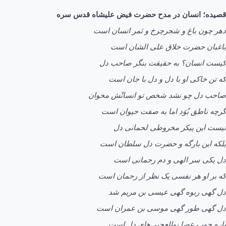
قصیده؛ انسان در مدح حضرت فیض علیشاه قدس سره
دهر چون باغ و شجرچرخ و ثمر انسان است
باغبان حضرت خلاق علی الشان است
کیست انسان؟ به حقیقت بنگر صاحب دل
که تن خاکی او با دل و دل با جان است
صاحب دل چو نشد شخص تو انسانْش مخوان
گرچه ناطق بُوَد اما به صفت حیوان است
نیست این پیکر مخروطی لحمانی دل
بلکه این بارگه و حضرت دل سلطان است
دل یکی سر الهی و دم رحمانی است
که بر او هر نفسی یک نظر از رحمان است
دل گهی ربوه گهی عیسی بن مریم شد
دل گهی طور گهی موسی بن عمران است
پاره چوب عصا بوالعجبی‌های دل است