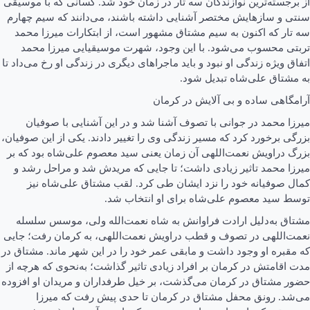
از برجسته‌ترین نوازندگان سه ‌تار در زمان خود شد. کسانی که با موسیقی
سنتی و سازهایش مختصر آشنایی داشته باشند، می‌دانند که سیم چهارم
سه‌ تار که اکنون به سیم مشتاق مشهور است، از ابتکارات میرزا محمد
تربتی محسوب می‌شود. با این وجود، شهرت موسیقیایی میرزا محمد
اتفاق ویژه‌ زندگی او نبود و باید ماجراهای دیگری در زندگی او رخ می‌داد تا
به مشتاق علی‌شاه تبدیل شود.
آرامگاهی ساده و بی آلایش در کرمان
میرزا محمد در جوانی با تصوف آشنا شد و در این آشنایی با صوفیان
بزرگی برخورد کرد که مسیر زندگی وی را تغییر دادند. یکی از این صوفیان،
بزرگ دراویش نعمت‌اللهی آن زمان یعنی سید معصوم علی‌شاه بود که بر
میرزا محمد تاثیر زیادی داشت؛ تا جایی که مریدش شد و مراحل رشد و
کمال صوفیانه‌ خود را نزد ایشان طی کرد. لقب مشتاق علی‌شاه نیز
توسط سید معصوم علی‌شاه برای او انتخاب شد.
مشتاق به‌دلیل ارادت فراوانش به شاه نعمت‌الله ولی، موسس سلسله‌
نعمت‌اللهی در تصوف و قطب دراویش نعمت‌اللهی، به کرمان رفت؛ جایی
که مقبره او وجود داشت و مابقی عمر خود را در این شهر ماند. مشتاق در
مدت اقامتش در کرمان بر افراد زیادی تاثیر گذاشت؛ به‌نحوی که هرچه از
حضور مشتاق در کرمان می‌گذشت، بر خیل طرفداران و مریدان او افزوده
می‌شد. رونق محفل مشتاق در کرمان تا حدی پیش رفت که میرزا