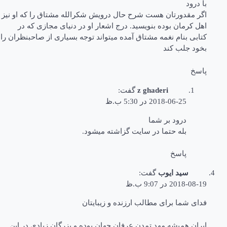
با درود
اگر مقدورتان هست شرح حال درویش شکرالله مشتاق را که او نیز
اهل کرمان بوده بنویسید. درج اشعار او در دنیای مجازی که در
کتابی بنام نغمه مشتاق آمده میتواند توجه بسیاری از صاحبنظران را
بخود جلب کند
پاسخ
z ghaderi
گفت:
2018-06-25 در 5:30 ب.ظ
درود بر شما
بله حتما در سایت گزاشته میشود.
پاسخ
سید ایوب
گفت:
2018-08-19 در 9:07 ب.ظ
فدای شما برای مطالب ارزنده و زیبایتان
ایران همیشه مهد تمدن عرفان جهان بوده و بزرگان زیادی در این