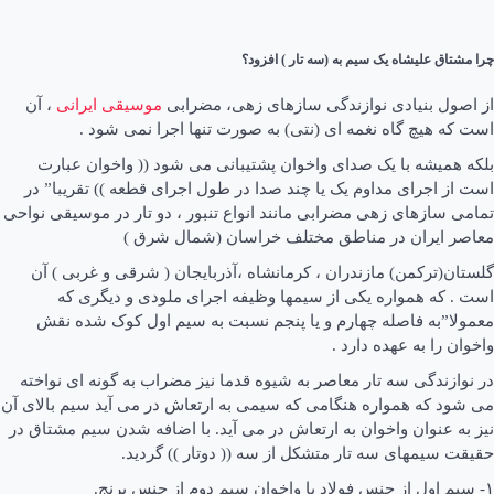
چرا مشتاق علیشاه یک سیم به (سه تار ) افزود؟
از اصول بنیادی نوازندگی سازهای زهی، مضرابی
موسیقی ایرانی
، آن
است که هیچ گاه نغمه ای (نتی) به صورت تنها اجرا نمی شود .
بلکه همیشه با یک صدای واخوان پشتیبانی می شود (( واخوان عبارت
است از اجرای مداوم یک یا چند صدا در طول اجرای قطعه )) تقریبا” در
تمامی سازهای زهی مضرابی مانند انواع تنبور ، دو تار در موسیقی نواحی
معاصر ایران در مناطق مختلف خراسان (شمال شرق )
گلستان(ترکمن) مازندران ، کرمانشاه ،آذربایجان ( شرقی و غربی ) آن
است . که همواره یکی از سیمها وظیفه اجرای ملودی و دیگری که
معمولا”به فاصله چهارم و یا پنجم نسبت به سیم اول کوک شده نقش
واخوان را به عهده دارد .
در نوازندگی سه تار معاصر به شیوه قدما نیز مضراب به گونه ای نواخته
می شود که همواره هنگامی که سیمی به ارتعاش در می آید سیم بالای آن
نیز به عنوان واخوان به ارتعاش در می آید. با اضافه شدن سیم مشتاق در
حقیقت سیمهای سه تار متشکل از سه (( دوتار )) گردید.
۱- سیم اول از جنس فولاد با واخوان سیم دوم از جنس برنج.