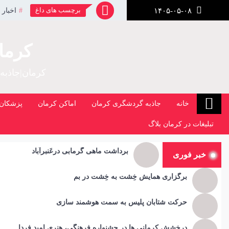
رش
برچسب های داغ
اخبار 
۱۴۰۵-۰۵-۰۸
ز
حتوا
کرما
کرمان|جاذبه
خانه
جاذبه گردشگری کرمان
اماکن کرمان
پزشکان 
تبلیغات در کرمان بلاگ
برداشت ماهی گرمابی درعَنبرآباد
خبر فوری
برگزاری همایش خِشت به خِشت در بم
حرکت شتابان پلیس به سمت هوشمند سازی
درخشش کرمانی ها در جشنواره فرهنگی، هنری امید فردا