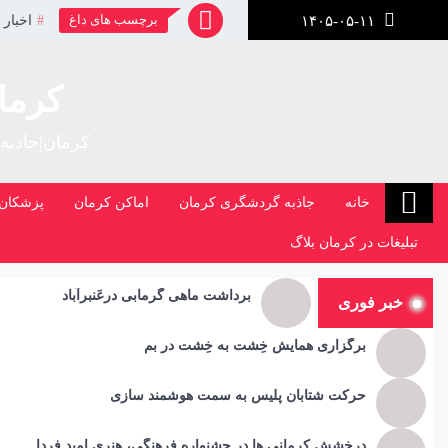
رش
برچسب های داغ
اخبار 
۱۴۰۵-۰۵-۱۱
ز
حتوا
کرما
کرمان|جاذبه
خانه
جاذبه گردشگری کرمان
اماکن کرمان
پزشکان 
تبلیغات در کرمان بلاگ
برداشت ماهی گرمابی درعَنبرآباد
خبر فوری
برگزاری همایش خِشت به خِشت در بم
حرکت شتابان پلیس به سمت هوشمند سازی
درخشش کرمانی ها در جشنواره فرهنگی، هنری امید فردا