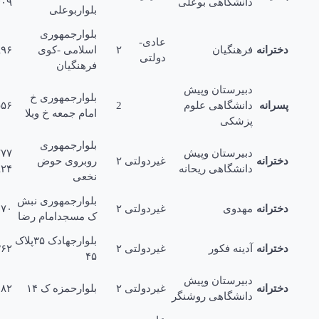
دانشگاهی بوعلی
۲۱۱۵۴۰۹
بلواربوعلی
بلوارجمهورى
عادی-
ترانه
فرهنگیان
۲
اسلامی -کوى
۲۱۱۶۸۹۶
دولتی
فرهنگیان
دبیرستان وپیش
بلوارجمهورى خ
رانه
دانشگاهی علوم
2
۵۵۵۵۶
امام جمعه خ ویلا
پزشکی
بلوارجمهورى
دبیرستان وپیش
۲۴۴۳۷۷۷
ترانه
غیردولتی
۲
روبروى حوض
دانشگاهی ریحانه
۲۴۴۴۸۲۴
نخعی
بلوارجمهورى نبش
ترانه
مهدوى
غیردولتی
۲
۲۱۲۱۶۷۰
ک مسجدامام رضا
بلوارجهادک ۳۵پلاک
ترانه
آدینه فکور
غیردولتی
۲
۲۷۲۹۳۶۲
۴۵
دبیرستان وپیش
ترانه
غیردولتی
۲
بلوارحمزه ک ۱۴
۲۴۴۴۰۸۲
دانشگاهی روشنگر