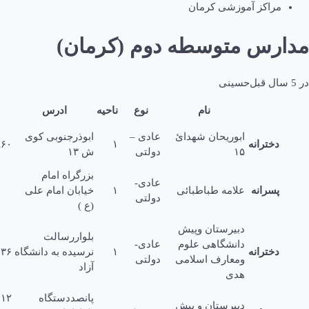
اکز آموزشی کرمان
س متوسطه دوم (کرمان)
حسینی
نام
نوع
ناحیه
ادرس
تلفن
ابوریحان شهدائ
عادی –
ابوذرجنوبی کوى
ترانه
۱
۲۵۳۱۹۶۰
۱۵
دولتی
ش ۱۳
بزرگراه امام
عادی-
رانه
علامه طباطبائی
۱
خیابان امام علی
دولتی
(ع )
دبیرستان وپیش
بلواررسالت
دانشگاهی علوم
عادی-
ترانه
۱
نرسیده به دانشگاه
۳۲۲۰۰۳۶
ومعارف اسلامی
دولتی
آزاد
هدى
پانصددستگاه
۲۵۲۱۱۱۲
دبیرستان و پیش