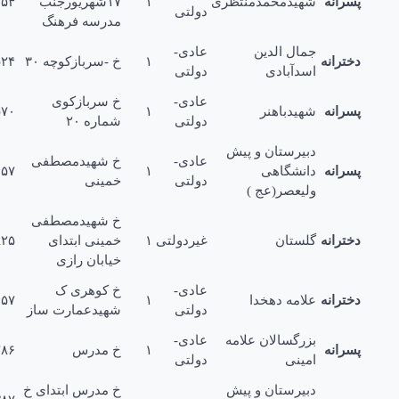
رانه
شهیدمحمدمنتظرى
۱
۱۷شهریورجنب
۳۲۱۸۲۵۴
دولتی
مدرسه فرهنگ
جمال الدین
عادی-
ترانه
۱
خ -سربازکوچه ۳۰
۳۳۱۱۵۲۴
اسدآبادى
دولتی
عادی-
خ سربازکوى
رانه
شهیدباهنر
۱
۳۳۲۳۵۷۰
دولتی
شماره ۲۰
دبیرستان و پیش
عادی-
خ شهیدمصطفی
رانه
دانشگاهی
۱
۲۲۲۴۴۵۷
دولتی
خمینی
ولیعصر(عج )
خ شهیدمصطفی
ترانه
گلستان
غیردولتی
۱
خمینی ابتداى
۲۲۴۸۲۵
خیابان رازى
عادی-
خ کوهرى ک
ترانه
علامه دهخدا
۱
۲۲۲۳۴۵۷
دولتی
شهیدعمارت ساز
بزرگسالان علامه
عادی-
رانه
۱
خ مدرس
۳۳۱۲۲۸۶
امینی
دولتی
دبیرستان و پیش
خ مدرس ابتداى خ