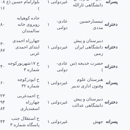
رانه
غیردولتی
۱
بلوارامام حسین (ع
۲۲۰۲۰۸
دانشگاهی ثارالله
۲۵۱۳۶۱۶
)
جاده کوهپایه
تیمسارحسین
عادی-
ترانه
۱
روبروى خانه
۳۵۱۱۴۸۰
مددى
دولتی
سالمندان
دبیرستان و پیش
چهارراه احمدى
۲۲۶۷۱۳۰
ترانه
دانشگاهی ایران
غیردولتی
۱
ابتداى احمدى
۳۳۲۳۸۷
زمین
غربی
حضرت خدیجه (س
عادی-
خ ۱۷شهریورکوجه
ترانه
۱
۳۳۴۲۰۴۰
)
دولتی
شماره ۴
هنرستان علوم
خ ابوذرکوچه
رانه
غیردولتی
۱
۲۵۱۲۷۶۰
وفنون ادارى تدبیر
شماره ۳۲
خ احمدغربی
۲۲۳۳۲۳
دبیرستان و پیش
ترانه
غیردولتی
۱
چهارراه
۲۵۱۹۰۹۴
دانشگاهی عدالت
اسفندیارى
۲۲۲۵۰۸۴
خ استقلال جنب
رانه
جهش
غیردولتی
۱
۲۵۱۸۴۴۴
پاسگاه شماره ۳