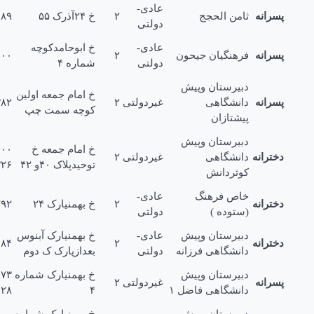
عادی-
رانه
ثامن الحجج
۲
خ ۲۴آذرک ۵۵
۲۴۴۵۰۸۹
دولتی
عادی-
خ ابوحامدکوچه
رانه
فرهنگیان جیحون
۲
۲۲۲۵۱۰۰
دولتی
شماره ۴
دبیرستان وپیش
خ امام جمعه اولین
رانه
دانشگاهی
غیردولتی
۲
۲۴۴۲۳۸۲
کوچه سمت چپ
پیشتازان
دبیرستان وپیش
خ امام جمعه خ
۲۴۵۵۴۰۰
ترانه
دانشگاهی
غیردولتی
۲
توحیدپلاک ۴۰و ۴۲
۲۴۴۴۳۲۶
کوثردانش
خاص فرهنگ
عادی-
ترانه
۲
خ بهمنیارک ۲۴
۲۴۶۴۷۹۲
(ستوده )
دولتی
دبیرستان وپیش
عادی-
خ بهمنیارک آبنوس
ترانه
۲
۲۴۴۱۱۸۴
دانشگاهی فرزانه
دولتی
بعدازپارک ک دوم
دبیرستان وپیش
خ بهمنیارک شماره
۴۲۱۷۳
رانه
غیردولتی
۲
دانشگاهی فاضل ۱
۴
۲۴۵۳۴۲۸
دبیرستان وپیش
خ بهمنیارک شماره