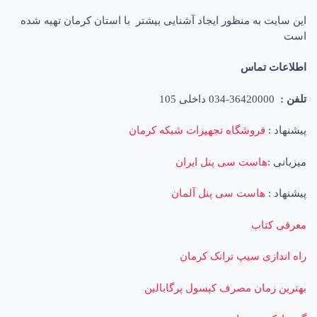
یت به منظور ایجاد آشنایی بیشتر با استان کرمان تهیه شده
ات تماس
36420000-034 داخلی 105
د :
فروشگاه تجهیزات شبکه کرمان
ی :
هاست سی پنل ایران
د :
هاست سی پنل آلمان
 کتاب
دازی سیپ ترانک کرمان
ن زمان مصرف کپسول پرگابالین