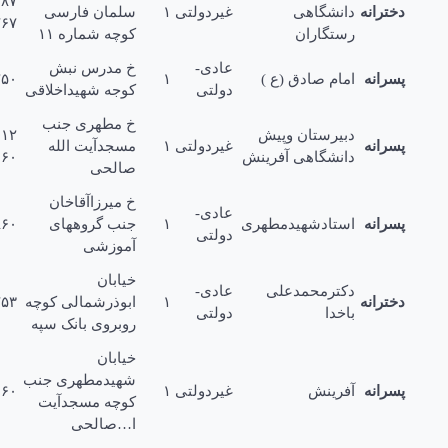
۳۳۲۲۳۸۷
ترانه
دانشگاهی
غیردولتی
۱
سلمان فارسی
۲۴۴۸۷۶۷
رستگاران
کوچه شماره ۱۱
عادی-
خ مدرس نبش
رانه
امام صادق (ع )
۱
۳۳۲۲۲۵۰
دولتی
کوجه شهیداخلاقی
خ مطهرى جنب
دبیرستان وپیش
۲۵۲۱۱۱۲
رانه
غیردولتی
۱
مسجدآیت الله
دانشگاهی آفرینش
۲۵۱۶۶۶۰
صالحی
خ میرزاآقاخان
عادی-
رانه
استادشهیدمطهرى
۱
جنب گروههاى
۳۲۲۳۸۶۰
دولتی
آموزشی
خیابان
دکترمحمدعلی
عادی-
ترانه
۱
ابوذرشمالی کوچه
۲۵۱۰۷۵۳
باخدا
دولتی
روبروى بانک سپه
خیابان
شهیدمطهرى جنب
رانه
آفرینش
غیردولتی
۱
۲۵۱۶۶۶۰
کوچه مسجدآیت
ا…صالحی