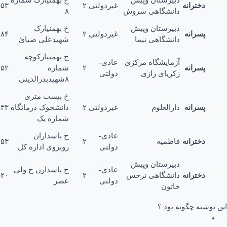
ترانه
غیردولتی
۲
۲۴۴۸۵۵۳
دانشگاهی سروش
۸
دبیرستان وپیش
خ بهمنیارک
رانه
غیردولتی
۲
۲۴۷۴۸۸۴
دانشگاهی نیما
شهیدعلی ضیائ
خ بهمنیارکوچه
آزمایشگاه مرکزى
عادی-
رانه
۲
شماره
۴۰۲۵۲
زکریاى رازى
دولتی
۸شهیدبدرالدینی
خ بیست مترى
رانه
دارالعلوم
غیردولتی
۲
دانشجوک درمانگاه
۲۷۱۳۹۳۳
شماره یک
عادی-
خ پاسداران
ترانه
فاطمیه
۲
۲۷۱۶۴۵۳
دولتی
روبروى اداره کل
دبیرستان وپیش
عادی-
خ پاسدارن خ ولی
ترانه
دانشگاهی نرجس
۲
۲۷۱۶۵۲۰
دولتی
عصر
خاتون
ه چگونه بود ؟