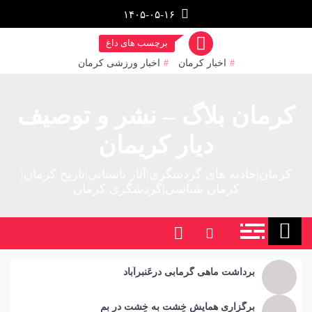
۱۴۰۵-۰۵-۱۶
برچسب های داغ
اخبار کرمان
اخبار ورزشی کرمان
مان بلاگ – نشر و توصیف
دیار کریمان
ان|جاذبه های گردشگری|آثار باستانی|تاریخ کرمان|
کرمان شناسی|گردشگری کرمان
برداشت ماهی گرمابی درعَنبرآباد
برگزاری همایش خِشت به خِشت در بم