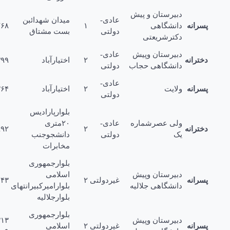
دبیرستان و پیش
عادی-
میدان شهدائبن
رانه
دانشگاهی
۱
۲۲۳۷۶۸
دولتی
بست مشتاق
دکترشریعتی
دبیرستان وپیش
عادی-
ترانه
۲
اختیارآباد
۲۵۳۲۳۹۹
دانشگاهی حجاب
دولتی
عادی-
رانه
ولایت
۲
اختیارآباد
۲۳۶۴
دولتی
بلوارپارادیس
ولی عصرشماره
عادی-
۲۰مترى
ترانه
۲
۲۷۱۱۹۹۲
یک
دولتی
دانشجوجنب
مخابرات
بلوارجمهورى
دبیرستان وپیش
اسلامی
رانه
غیردولتی
۲
۲۱۱۰۱۴۳
دانشگاهی جلالیه
بلوارامیرکبیرانتهاى
بلوارجلالیه
بلوارجمهورى
دبیرستان وپیش
۲۱۲۰۳۱۳
رانه
غیردولتی
۲
اسلامی