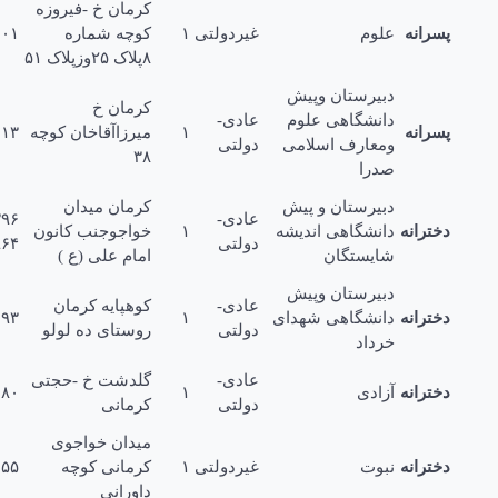
کرمان خ -فیروزه
رانه
علوم
غیردولتی
۱
کوچه شماره
۲۵۲۰۱۰۱
۸پلاک ۲۵وزپلاک ۵۱
دبیرستان وپیش
کرمان خ
دانشگاهی علوم
عادی-
رانه
۱
میرزاآقاخان کوچه
۳۲۲۰۰۱۳
ومعارف اسلامی
دولتی
۳۸
صدرا
دبیرستان و پیش
کرمان میدان
عادی-
۲۲۶۹۳۹۶
ترانه
دانشگاهی اندیشه
۱
خواجوجنب کانون
دولتی
۲۲۳۹۳۹۶۴
شایستگان
امام علی (ع )
دبیرستان وپیش
عادی-
کوهپایه کرمان
ترانه
دانشگاهی شهداى
۱
۴۱۱۰۰۹۳
دولتی
روستاى ده لولو
خرداد
عادی-
گلدشت خ -حجتی
ترانه
آزادى
۱
۳۲۱۰۱۸۰
دولتی
کرمانی
میدان خواجوى
ترانه
نبوت
غیردولتی
۱
کرمانی کوچه
۲۲۹۰۵۵
داورانی