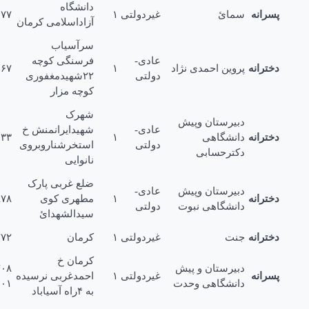
دانشگاه
رانه
سمائ
غیردولتی
۱
۳۲۱۴۶۷۷
آزاداسلامی کرمان
سرآسیاب
عادی-
فرسنگی کوچه
ترانه
پروین احمدى نژاد
۱
۳۴۱۵۰۶۷
دولتی
۲۲شهیدمغفورى
کوچه مزار
شهرک
دبیرستان وپیش
عادی-
شهیدایرانمنش خ
ترانه
دانشگاهی
۱
۳۲۲۵۶۳۳
دولتی
استخرشناروبروى
دکترحسابی
نانوایی
ضلع غربی پارک
دبیرستان وپیش
عادی-
ترانه
۱
مطهرى کوى
۲۵۱۴۸۷۸
دانشگاهی نبوت
دولتی
سیدالشهدائ
ترانه
جنت
غیردولتی
۱
کرمان
۳۲۱۱۷۷۲
کرمان خ
دبیرستان و پیش
۲۲۰۲۰۸
رانه
غیردولتی
۱
احمدغربی نرسیده
دانشگاهی وحدت
۲۵۲۰۱۰۱
به ۴راه آسیاباد