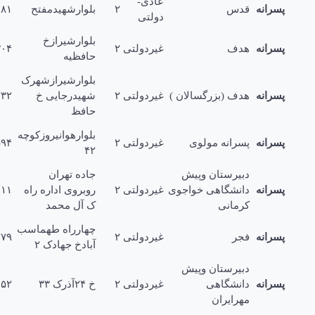
عادی-
رانه
قدس
۲
بلوارشهیدمفتح
۲۷۱۳۶۸۱
دولتی
بلوارشیرازخ
رانه
هدف
غیردولتی
۲
۲۴۴۵۳۰۴
حافظیه
بلوارشیرازشهرک
رانه
هدف (بزرگسالان )
غیردولتی
۲
شهیدرجایی خ
۲۴۴۵۲۳۲
حافظ
بلوارهوانیروزکوچه
رانه
پسرانه مولوى
غیردولتی
۲
۲۸۱۰۵۹۴
۴۲
دبیرستان وپیش
جاده تهران
رانه
دانشگاهی خواجوى
غیردولتی
۲
روبروى اداره راه
۵۶۶۱۱
کرمانی
ک آل محمد
چهارراه طهماسب
رانه
فجر
غیردولتی
۲
۲۴۴۲۲۷۹
آبادخ جهادک ۲
دبیرستان وپیش
رانه
دانشگاهی
غیردولتی
۲
خ ۲۴آذرک ۳۳
۲۴۴۵۱۵۲
مهرایران