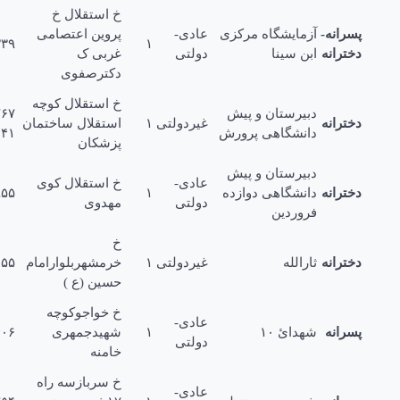
خ استقلال خ
رانه-
آزمایشگاه مرکزى
عادی-
پروین اعتصامی
۲۵۱۹۳۳۹
۱
ترانه
ابن سینا
دولتی
غربی ک
دکترصفوى
خ استقلال کوچه
دبیرستان و پیش
۴۸۷۶۷
ترانه
غیردولتی
۱
استقلال ساختمان
دانشگاهی پرورش
۲۶۹۶۴۱
پزشکان
دبیرستان و پیش
عادی-
خ استقلال کوى
ترانه
دانشگاهی دوازده
۱
۲۵۱۶۹۵۵
دولتی
مهدوى
فروردین
خ
ترانه
ثارالله
غیردولتی
۱
خرمشهربلوارامام
۲۳۴۰۵۵
حسین (ع )
خ خواجوکوچه
عادی-
رانه
شهدائ ۱۰
۱
شهیدجمهرى
۲۵۱۶۴۰۶
دولتی
خامنه
خ سربازسه راه
عادی-