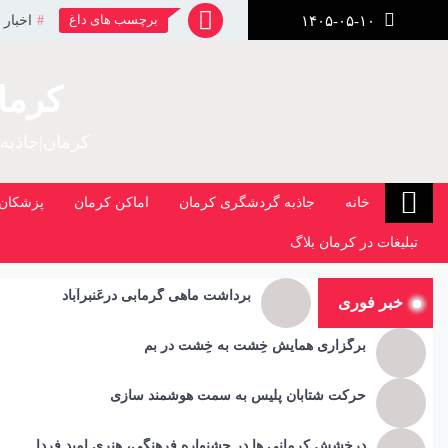
رش
برچسب های داغ
اخبار 
۱۴۰۵-۰۵-۱۰
ز
حتوا
کرما
کرمان|جاذبه
خانه
جاذبه گردشگری کرمان
اماکن کرمان
پزشکان 
تبلیغات در کرمان بلاگ
برداشت ماهی گرمابی درعَنبرآباد
خبر فوری
برگزاری همایش خِشت به خِشت در بم
حرکت شتابان پلیس به سمت هوشمند سازی
درخشش کرمانی ها در جشنواره فرهنگی، هنری امید فردا