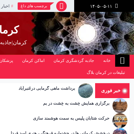
رش
برچسب های داغ
اخبار 
۱۴۰۵-۰۵-۱۱
ز
حتوا
کرما
کرمان|جاذبه
خانه
جاذبه گردشگری کرمان
اماکن کرمان
پزشکان 
تبلیغات در کرمان بلاگ
برداشت ماهی گرمابی درعَنبرآباد
خبر فوری
برگزاری همایش خِشت به خِشت در بم
حرکت شتابان پلیس به سمت هوشمند سازی
درخشش کرمانی ها در جشنواره فرهنگی، هنری امید فردا