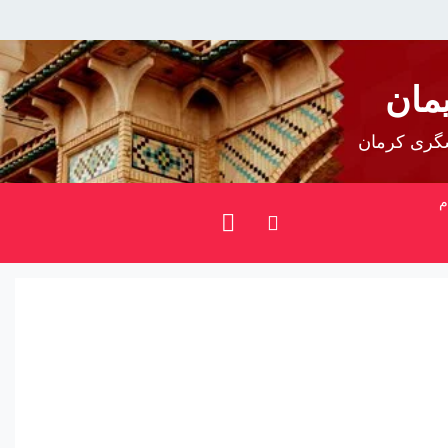
مان
شگری کرمان
م