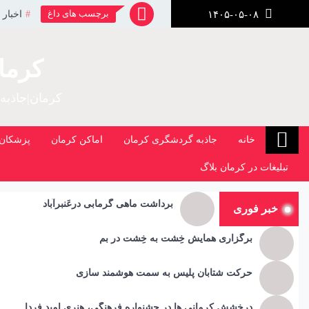
رش
برچسب های داغ
اخبار 
۱۴۰۵-۰۵-۰۸
ز
حتوا
کرما
کرمان|جاذبه
خانه
جاذبه گردشگری کرمان
اماکن کرمان
پزشکان 
تبلیغات در کرمان بلاگ
برداشت ماهی گرمابی درعَنبرآباد
خبر فوری
برگزاری همایش خِشت به خِشت در بم
حرکت شتابان پلیس به سمت هوشمند سازی
درخشش کرمانی ها در جشنواره فرهنگی، هنری امید فردا