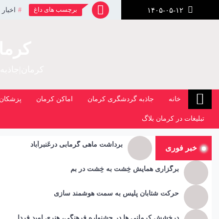
رش
برچسب های داغ
اخبار 
۱۴۰۵-۰۵-۱۲
ز
حتوا
کرما
کرمان|جاذبه
خانه
جاذبه گردشگری کرمان
اماکن کرمان
پزشکان 
تبلیغات در کرمان بلاگ
برداشت ماهی گرمابی درعَنبرآباد
خبر فوری
برگزاری همایش خِشت به خِشت در بم
حرکت شتابان پلیس به سمت هوشمند سازی
درخشش کرمانی ها در جشنواره فرهنگی، هنری امید فردا