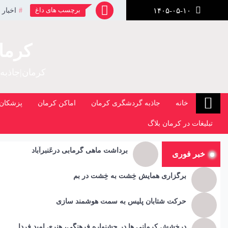
رش
برچسب های داغ
اخبار 
۱۴۰۵-۰۵-۱۰
ز
حتوا
کرما
کرمان|جاذبه
خانه
جاذبه گردشگری کرمان
اماکن کرمان
پزشکان 
تبلیغات در کرمان بلاگ
برداشت ماهی گرمابی درعَنبرآباد
خبر فوری
برگزاری همایش خِشت به خِشت در بم
حرکت شتابان پلیس به سمت هوشمند سازی
درخشش کرمانی ها در جشنواره فرهنگی، هنری امید فردا