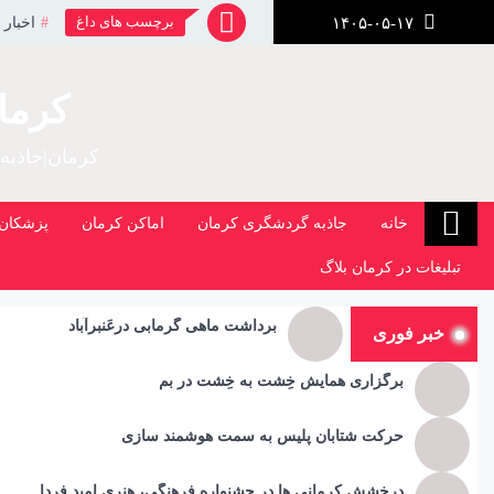
رش
برچسب های داغ
اخبار 
۱۴۰۵-۰۵-۱۷
ز
حتوا
کرما
کرمان|جاذبه
خانه
جاذبه گردشگری کرمان
اماکن کرمان
پزشکان 
تبلیغات در کرمان بلاگ
برداشت ماهی گرمابی درعَنبرآباد
خبر فوری
برگزاری همایش خِشت به خِشت در بم
حرکت شتابان پلیس به سمت هوشمند سازی
درخشش کرمانی ها در جشنواره فرهنگی، هنری امید فردا