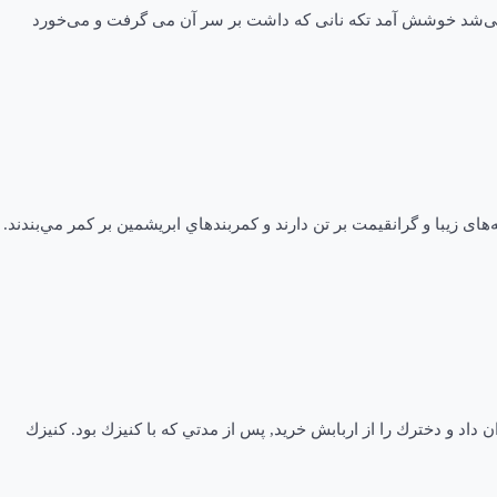
د می‌شد خوشش آمد تکه نانی که داشت بر سر آن می گرفت و می‌خورد
ی زيبا و گرانقيمت بر تن دارند و كمربندهاي ابريشمين بر كمر مي‌بندند.
 داد و دخترك را از اربابش خريد, پس از مدتي كه با كنيزك بود. كنيزك