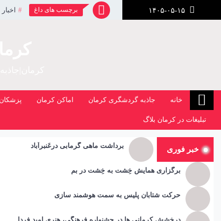
رش
برچسب های داغ
اخبار 
۱۴۰۵-۰۵-۱۵
ز
حتوا
کرما
کرمان|جاذبه
خانه
جاذبه گردشگری کرمان
اماکن کرمان
پزشکان 
تبلیغات در کرمان بلاگ
برداشت ماهی گرمابی درعَنبرآباد
خبر فوری
برگزاری همایش خِشت به خِشت در بم
حرکت شتابان پلیس به سمت هوشمند سازی
درخشش کرمانی ها در جشنواره فرهنگی، هنری امید فردا