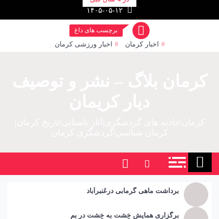
رش
۱۴۰۵-۰۵-۱۲
ز
حتوا
برچسب های داغ
اخبار کرمان
اخبار ورزشی کرمان
کرمان بلاگ – نشر و توصیف
دیار کریمان
کرمان|جاذبه های گردشگری|آثار باستانی|تاریخ کرمان|
کرمان شناسی|گردشگری کرمان
برداشت ماهی گرمابی درعَنبرآباد
برگزاری همایش خِشت به خِشت در بم