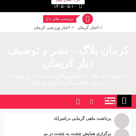
رش
۱۴۰۵-۰۵-۱۰
ز
حتوا
برچسب های داغ
اخبار کرمان
اخبار ورزشی کرمان
کرمان بلاگ – نشر و توصیف
دیار کریمان
کرمان|جاذبه های گردشگری|آثار باستانی|تاریخ کرمان|
کرمان شناسی|گردشگری کرمان
برداشت ماهی گرمابی درعَنبرآباد
برگزاری همایش خِشت به خِشت در بم