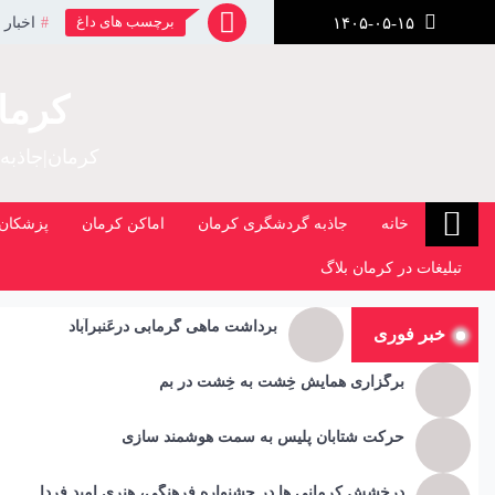
رش
برچسب های داغ
اخبار 
۱۴۰۵-۰۵-۱۵
ز
حتوا
کرما
کرمان|جاذبه
خانه
جاذبه گردشگری کرمان
اماکن کرمان
پزشکان 
تبلیغات در کرمان بلاگ
برداشت ماهی گرمابی درعَنبرآباد
خبر فوری
برگزاری همایش خِشت به خِشت در بم
حرکت شتابان پلیس به سمت هوشمند سازی
درخشش کرمانی ها در جشنواره فرهنگی، هنری امید فردا