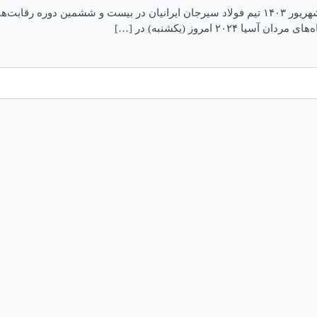
تیم والیبال فولاد سیرجان قهرمان باشگاه‌های آسیا شد تاریخ انتشار: ۲۵ شهریور ۱۴۰۳ تیم فولاد س
 امروز (یکشنبه) در […]