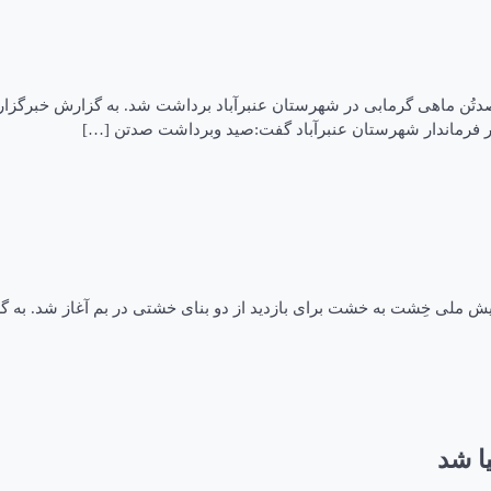
رمابی درعَنبرآباد تاریخ انتشار: ۲۵ شهريور ۱۴۰۳ بیش از صدتُن ماهی گرمابی در شهرستان عنبرآباد بر
ر فرماندار شهرستان عنبرآباد گفت:صید وبرداشت صدتن […]
ی همایش خِشت به خِشت در بم تاریخ انتشار: ۲۵ شهريور ۱۴۰۳ همایش ملی خِشت به خشت برای بازدید از 
ا شد