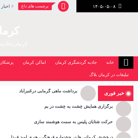
رش
برچسب های داغ
اخبار 
۱۴۰۵-۰۵-۰۸
ز
حتوا
کرما
کرمان|جاذبه
خانه
جاذبه گردشگری کرمان
اماکن کرمان
پزشکان 
تبلیغات در کرمان بلاگ
برداشت ماهی گرمابی درعَنبرآباد
خبر فوری
برگزاری همایش خِشت به خِشت در بم
حرکت شتابان پلیس به سمت هوشمند سازی
درخشش کرمانی ها در جشنواره فرهنگی، هنری امید فردا