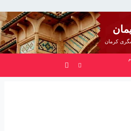
مان
شگری کرمان
م