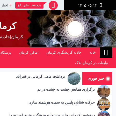
رش
برچسب های داغ
اخبار 
۱۴۰۵-۰۵-۱۳
ز
حتوا
کرما
کرمان|جاذبه
خانه
جاذبه گردشگری کرمان
اماکن کرمان
پزشکان 
تبلیغات در کرمان بلاگ
برداشت ماهی گرمابی درعَنبرآباد
خبر فوری
برگزاری همایش خِشت به خِشت در بم
حرکت شتابان پلیس به سمت هوشمند سازی
درخشش کرمانی ها در جشنواره فرهنگی، هنری امید فردا