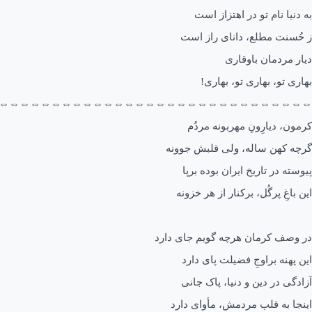
به دنیا نام تو در اهتزاز است
ز حُسنت مطلع، دانای راز است
دیار مردمان باوقاری
بهاری تو، بهاری تو، بهاری!
⇔⇔⇔⇔⇔⇔⇔⇔⇔⇔⇔⇔⇔⇔⇔⇔⇔⇔⇔⇔⇔⇔⇔⇔⇔⇔⇔⇔⇔⇔
کرمون، دیارِونِ مهربونه مردُم
گرچه کهن ساله، ولی قلبش جوونه
پیوسته در تاریخ ایران بوده برپا
این باغِ پرگُل، برکنار از هر خزونه
در وصف کرمان هرچه گویم جای دارد
این پهنه براوجِ فضیلت پای دارد
آزادگی در دین و دنیا، پاک جانی
اینجا به قلب مردمش، مأوای دارد