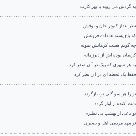
به گردش می روید یا بهر کارت
⇔⇔⇔⇔⇔⇔⇔⇔⇔⇔⇔⇔⇔⇔⇔⇔⇔⇔⇔⇔⇔⇔⇔⇔⇔⇔⇔⇔⇔⇔
نظر بنداز کبوتر خان و نوقش
که باغ پسته ها داده فروغش
چه گویم هست کرمانش نمونه
کریمان بوده اش از دیرزمانه
به هر شهری که بیک در آ ن صفر کرد
فقط یک لحظه ای در آ ن نظر کرد
⇔⇔⇔⇔⇔⇔⇔⇔⇔⇔⇔⇔⇔⇔⇔⇔⇔⇔⇔⇔⇔⇔⇔⇔⇔⇔⇔⇔⇔⇔
تو را هر سو گلی نو، بازگردد
دلت آکنده از آواز گردد
تو باغی از بهشتِ بی نظیری
تو مهد مردمی اهل و بصیری
⇔⇔⇔⇔⇔⇔⇔⇔⇔⇔⇔⇔⇔⇔⇔⇔⇔⇔⇔⇔⇔⇔⇔⇔⇔⇔⇔⇔⇔⇔