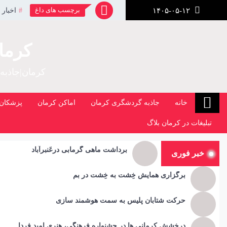
رش
برچسب های داغ
اخبار 
۱۴۰۵-۰۵-۱۲
ز
حتوا
کرما
کرمان|جاذبه
خانه
جاذبه گردشگری کرمان
اماکن کرمان
پزشکان 
تبلیغات در کرمان بلاگ
برداشت ماهی گرمابی درعَنبرآباد
خبر فوری
برگزاری همایش خِشت به خِشت در بم
حرکت شتابان پلیس به سمت هوشمند سازی
درخشش کرمانی ها در جشنواره فرهنگی، هنری امید فردا