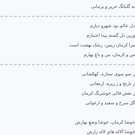
به گلبانگ حریر و پرنیانی
⇔⇔⇔⇔⇔⇔⇔⇔⇔⇔⇔⇔⇔⇔⇔⇔⇔⇔⇔⇔⇔⇔⇔⇔⇔⇔⇔⇔⇔⇔
دل عالم بود شهرو دیارم
وزین دل گشته پیدا اعتبارم
مرا کرمان زمین، رشک بهشت است
من و کرمان، من و باغِ بهارم
⇔⇔⇔⇔⇔⇔⇔⇔⇔⇔⇔⇔⇔⇔⇔⇔⇔⇔⇔⇔⇔⇔⇔⇔⇔⇔⇔⇔⇔⇔
ز سو سوی ستاره، کهکشانی
ز نارنج و ز زیره، ارمغانی
ز نقش قالی خوشرنگ کرمان
گل سرخ و سفید و ارغوانی
خوشا کرمان، خوشا وضعِ بهارش
خوشا آلاله هایِ لاله زارش