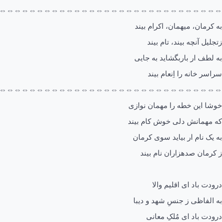
⇔⇔⇔⇔⇔⇔⇔⇔⇔⇔⇔⇔⇔⇔⇔⇔⇔⇔⇔⇔⇔⇔⇔⇔⇔⇔⇔⇔⇔⇔
به کرمان، میهمان، اکرام بیند
زتجلیل آنچه بیند، تام بیند
به لطف ار باربگشاید به جایی
سراسر خانه را اِنعام بیند
⇔⇔⇔⇔⇔⇔⇔⇔⇔⇔⇔⇔⇔⇔⇔⇔⇔⇔⇔⇔⇔⇔⇔⇔⇔⇔⇔⇔⇔⇔
خوشا این خطه را مهمان نوازی
که مهمانش دلی خوش کام بیند
به یک نام ار بیاید سوی کرمان
ز کرمان صدهزاران نام بیند
درودت باد ای اقلیم والا
به الفاظی ز جنسِ شهد و دیبا
درودت باد ای مُلکِ معانی