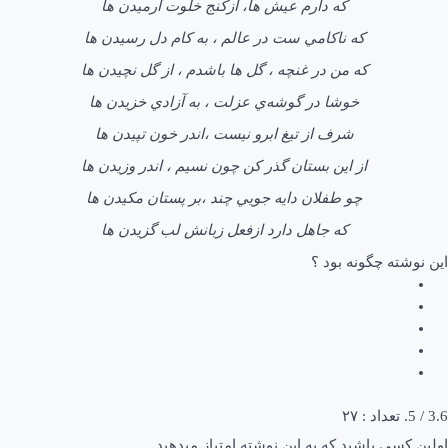
كه دارم عيش ها، ازكنج خلوت آرميدن ها
كه ناكامي ست در عالم ، به كام دل رسيدن ها
كه من در غنچه ، گل ها باشدم ، از گل نچيدن ها
خوشا در گوشه‌ي عزلت ، به آزادي خزيدن ها
شرف از تيغ ابرو نيست ،اندر خون تپيدن ها
از اين بستان گذر كن چون نسيم ، اندر وزيدن ها
چو طفلان دايه جويي چند ،بر پستان مكيدن ها
كه جاهل دارد ازفعل زبانش لب گزيدن ها
این نوشته چگونه بود ؟
3.6
/ 5. تعداد :
۲۷
اولین کسی باشید که به این نوشته امتیاز میدهید