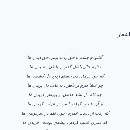
اشعار
گشودم چشم تا حق را به بينم ،حق ديدن ها
ندارم حال باطل گفتن و باطل شنيدن ها
كه خود درمان دل جستم زدرد دل كشيدن ها
چو عنقا دارم از باطن، به قاف دل پريدن ها
چو كام دل نشد حاصل، ز پيراهن دريدن ها
از آن با خود گرفتم انس در عزلت گزيدن ها
كه رفت از دست عمرم ،چون قلم در سردويدن ها
كه عمري كسب كردم ، پيشه‌ي يوسف خريدن ها