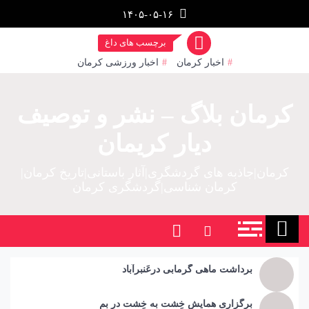
رش
۱۴۰۵-۰۵-۱۶
ز
حتوا
برچسب های داغ
اخبار کرمان
اخبار ورزشی کرمان
کرمان بلاگ – نشر و توصیف
دیار کریمان
کرمان|جاذبه های گردشگری|آثار باستانی|تاریخ کرمان|
کرمان شناسی|گردشگری کرمان
برداشت ماهی گرمابی درعَنبرآباد
برگزاری همایش خِشت به خِشت در بم