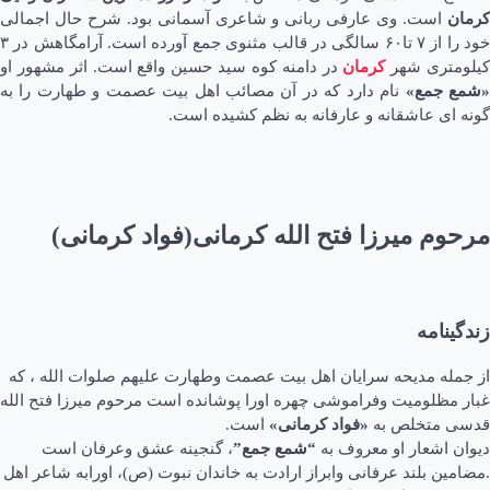
کرمان
است. وی عارفی ربانی و شاعری آسمانی بود. شرح حال اجمالی
خود را از ۷ تا۶۰ سالگی در قالب مثنوی جمع آورده است. آرامگاهش در ۳
یلومتری شهر
کرمان
در دامنه کوه سید حسین واقع است. اثر مشهور او
شمع جمع»
نام دارد که در آن مصائب اهل بیت عصمت و طهارت را به
گونه ای عاشقانه و عارفانه به نظم کشیده است.
مرحوم میرزا فتح الله کرمانی(فواد کرمانی)
زندگینامه
از جمله مدیحه سرایان اهل بیت عصمت وطهارت علیهم صلوات الله ، که
غبار مظلومیت وفراموشی چهره اورا پوشانده است مرحوم میرزا فتح الله
قدسی متخلص به
«فواد کرمانی»
است.
دیوان اشعار او معروف به
“شمع جمع”
، گنجینه عشق وعرفان است
.مضامین بلند عرفانی وابراز ارادت به خاندان نبوت (ص)، اورابه شاعر اهل