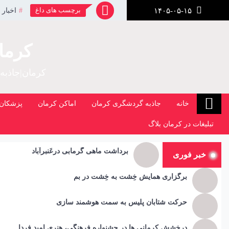
رش
برچسب های داغ
اخبار 
۱۴۰۵-۰۵-۱۵
ز
حتوا
کرما
کرمان|جاذبه
خانه
جاذبه گردشگری کرمان
اماکن کرمان
پزشکان 
تبلیغات در کرمان بلاگ
برداشت ماهی گرمابی درعَنبرآباد
خبر فوری
برگزاری همایش خِشت به خِشت در بم
حرکت شتابان پلیس به سمت هوشمند سازی
درخشش کرمانی ها در جشنواره فرهنگی، هنری امید فردا