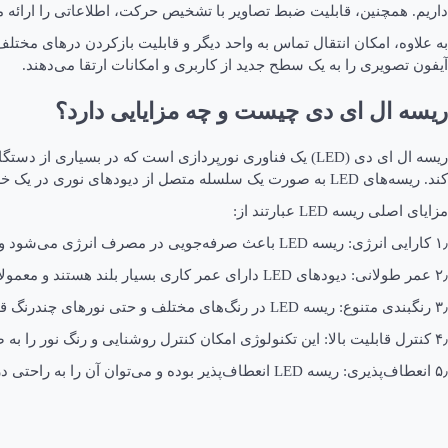
داریم. همچنین، قابلیت ضبط تصاویر با تشخیص حرکت، اطلاعاتی را ارائه
به علاوه، امکان انتقال تماس به واحد دیگر و قابلیت بازکردن درهای مختل
آیفون تصویری را به یک سطح جدید از کاربری و امکانات ارتقا می‌دهند.
ریسه ال ای دی چیست و چه مزایایی دارد؟
کند. ریسه‌های LED به صورت یک سلسله متصل از دیودهای نوری در یک خط یا ریسه قرار دارند و معمولاً در داخل یا پیرامون دستگاه‌ها به منظور نورپردازی یا روشنایی محیط استفاده می‌شوند.
مزایای اصلی ریسه LED عبارتند از:
۱٫ کارایی انرژی: ریسه LED باعث صرفه‌جویی در مصرف انرژی می‌شود و نور با کیفیت بالا را با توان کمتری تولید می‌کند. این به معنای صرفه‌جویی در هزینه‌های انرژی و کاهش اثرات منفی بر محیط زیست است.
۲٫ عمر طولانی: دیودهای LED دارای عمر کاری بسیار بلند هستند و معمولاً تا ۱۰۰،۰۰۰ ساعت و یا بیشتر خدمت می‌کنند. این به معنای کمترین نیاز به تعویض و تعمیرات است.
۳٫ رنگبندی متنوع: ریسه LED در رنگ‌های مختلف و حتی نورهای چندرنگ قابل تهیه است، که به طراحان امکان ایجاد نورپردازی خلاقانه و جذاب را می‌دهد.
۴٫ کنترل قابلیت بالا: این تکنولوژی امکان کنترل روشنایی و رنگ نور را به صورت دقیق فراهم می‌کند، که برای ایجاد افکت‌های ویژه و تنظیمات متنوع در نورپردازی بسیار مفید است.
۵٫ انعطاف‌پذیری: ریسه LED انعطاف‌پذیر بوده و می‌توان آن را به راحتی در اطراف شیب‌ها یا در داخل سطوح منحنی استفاده کرد.