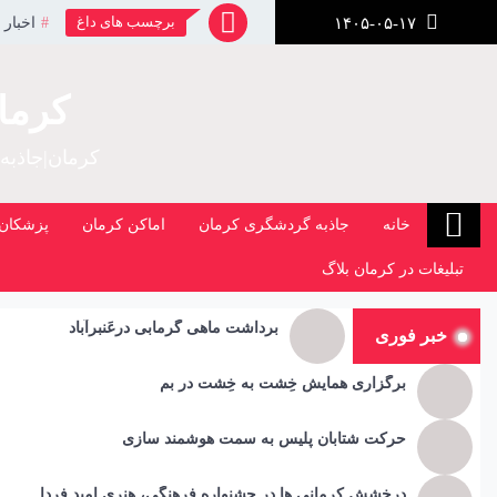
رش
برچسب های داغ
اخبار 
۱۴۰۵-۰۵-۱۷
ز
حتوا
کرما
کرمان|جاذبه
خانه
جاذبه گردشگری کرمان
اماکن کرمان
پزشکان 
تبلیغات در کرمان بلاگ
برداشت ماهی گرمابی درعَنبرآباد
خبر فوری
برگزاری همایش خِشت به خِشت در بم
حرکت شتابان پلیس به سمت هوشمند سازی
درخشش کرمانی ها در جشنواره فرهنگی، هنری امید فردا